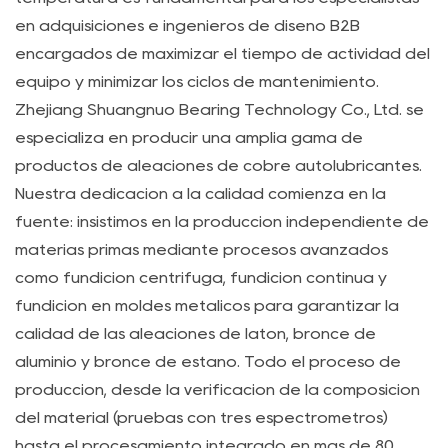
de
en adquisiciones e ingenieros de diseño B2B
carga
encargados de maximizar el tiempo de actividad del
y
equipo y minimizar los ciclos de mantenimiento.
velocidad
Zhejiang Shuangnuo Bearing Technology Co., Ltd. se
2.1
especializa en producir una amplia gama de
A.
productos de aleaciones de cobre autolubricantes.
Evaluación
Nuestra dedicación a la calidad comienza en la
del
fuente: insistimos en la producción independiente de
límite
materias primas mediante procesos avanzados
fotovoltaico
como fundición centrífuga, fundición continua y
del
fundición en moldes metálicos para garantizar la
buje
calidad de las aleaciones de latón, bronce de
de
aluminio y bronce de estaño. Todo el proceso de
bronce
producción, desde la verificación de la composición
sin
del material (pruebas con tres espectrómetros)
aceite
hasta el procesamiento integrado en más de 80