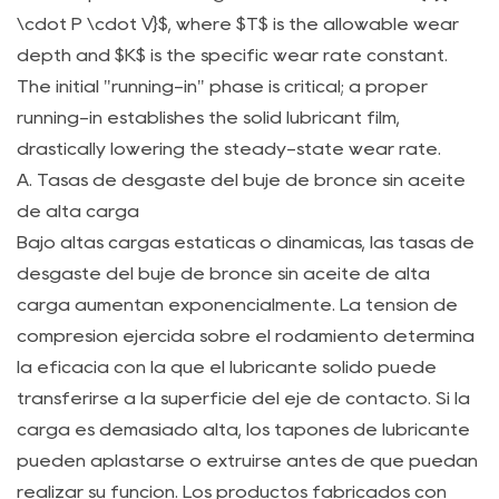
aceite?
\cdot P \cdot V}$, where $T$ is the allowable wear
7.2
depth and $K$ is the specific wear rate constant.
P2:
The initial "running-in" phase is critical; a proper
¿Cuál
running-in establishes the solid lubricant film,
es
drastically lowering the steady-state wear rate.
el
A. Tasas de desgaste del buje de bronce sin aceite
principal
de alta carga
beneficio
Bajo altas cargas estáticas o dinámicas, las tasas de
de
desgaste del buje de bronce sin aceite de alta
utilizar
carga aumentan exponencialmente. La tensión de
un
compresión ejercida sobre el rodamiento determina
rodamiento
la eficacia con la que el lubricante sólido puede
autolubricante
transferirse a la superficie del eje de contacto. Si la
de
carga es demasiado alta, los tapones de lubricante
bronce
pueden aplastarse o extruirse antes de que puedan
fundido
realizar su función. Los productos fabricados con
centrífugo