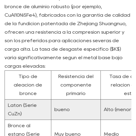
bronce de aluminio robusto (por ejemplo,
en
CuAl10Ni5Fe4), fabricados con la garantía de calidad
lugar
de
de la fundición patentada de Zhejiang Shuangnuo,
uno
ofrecen una resistencia a la compresión superior y
estático?
son los preferidos para aplicaciones severas de
7.3
carga alta. La tasa de desgaste específico ($K$)
P3:
varía significativamente según el metal base bajo
¿Qué
cargas elevadas:
aleación
Tipo de
Resistencia del
Tasa de d
de
aleación de
componente
relación c
bronce
bronce
primario
está
se
Latón (Serie
recomienda
bueno
Alto (menor vi
para
CuZn)
minimizar
Bronce al
las
estaño (Serie
Muy bueno
Medio