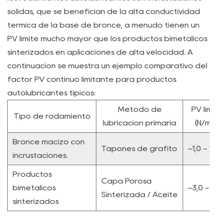
4.2
sólidas, que se benefician de la alta conductividad
B.
térmica de la base de bronce, a menudo tienen un
Rendimiento
PV límite mucho mayor que los productos bimetálicos
del
sinterizados en aplicaciones de alta velocidad. A
rodamiento
continuación se muestra un ejemplo comparativo del
autolubricante
factor PV continuo limitante para productos
de
autolubricantes típicos:
bronce
fundido
Método de
PV lími
Tipo de rodamiento
centrífugo
lubricación primaria
(N/mm²
5
Bronce macizo con
V.
Tapones de grafito
~1,0 - 1,
incrustaciones.
Garantía
de
Productos
Capa Porosa
calidad
bimetálicos
~3,0 - 4
Sinterizada / Aceite
y
sinterizados
personalización