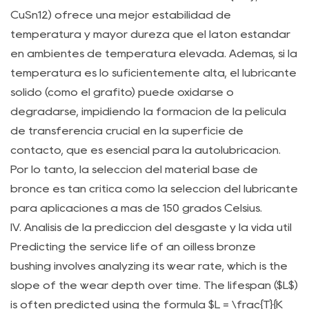
¿Cómo
CuSn12) ofrece una mejor estabilidad de
se
temperatura y mayor dureza que el latón estándar
relaciona
en ambientes de temperatura elevada. Además, si la
el
temperatura es lo suficientemente alta, el lubricante
factor
sólido (como el grafito) puede oxidarse o
fotovoltaico
degradarse, impidiendo la formación de la película
con
de transferencia crucial en la superficie de
la
vida
contacto, que es esencial para la autolubricación.
útil
Por lo tanto, la selección del material base de
esperada
bronce es tan crítica como la selección del lubricante
de
para aplicaciones a más de 150 grados Celsius.
un
IV. Análisis de la predicción del desgaste y la vida útil
buje
Predicting the service life of an oilless bronze
de
bushing involves analyzing its wear rate, which is the
bronce
slope of the wear depth over time. The lifespan ($L$)
sin
is often predicted using the formula $L = \frac{T}{K