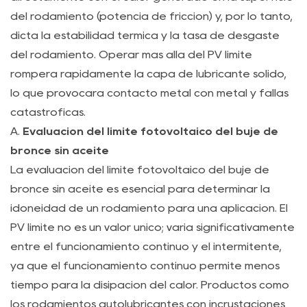
vida
del rodamiento (potencia de fricción) y, por lo tanto,
útil
dicta la estabilidad térmica y la tasa de desgaste
4.1
del rodamiento. Operar más allá del PV límite
A.
romperá rápidamente la capa de lubricante sólido,
Tasas
lo que provocará contacto metal con metal y fallas
de
catastróficas.
desgaste
A.
Evaluación del límite fotovoltaico del buje de
del
bronce sin aceite
buje
La evaluación del límite fotovoltaico del buje de
de
bronce sin aceite es esencial para determinar la
bronce
idoneidad de un rodamiento para una aplicación. El
sin
PV límite no es un valor único; varía significativamente
aceite
entre el funcionamiento continuo y el intermitente,
de
ya que el funcionamiento continuo permite menos
alta
tiempo para la disipación del calor. Productos como
carga
los rodamientos autolubricantes con incrustaciones