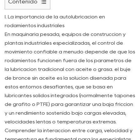
Contenido
1
I. La importancia de la autolubricación en
I.
rodamientos industriales
La
En maquinaria pesada, equipos de construcción y
importancia
plantas industriales especializadas, el control de
de
movimiento confiable a menudo depende de que los
la
rodamientos funcionen fuera de los parámetros de
autolubricación
en
la lubricación tradicional con aceite o grasa. el
buje
rodamientos
de bronce sin aceite
es la solución diseñada para
industriales
estos entornos desafiantes, que se basa en
2
lubricantes sólidos integrados (normalmente tapones
II.
de grafito o PTFE) para garantizar una baja fricción
El
y un rendimiento sostenido bajo cargas elevadas,
factor
velocidades lentas o temperaturas extremas.
fotovoltaico:
Comprender la interacción entre carga, velocidad y
límites
temperatura es fundamental para los especialistas