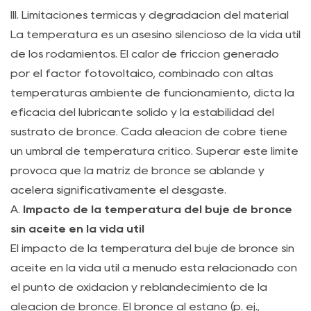
para
III. Limitaciones térmicas y degradación del material
adquisiciones
La temperatura es un asesino silencioso de la vida útil
B2B
de los rodamientos. El calor de fricción generado
6
por el factor fotovoltaico, combinado con altas
VI.
temperaturas ambiente de funcionamiento, dicta la
Precisión
eficacia del lubricante sólido y la estabilidad del
en
sustrato de bronce. Cada aleación de cobre tiene
soluciones
un umbral de temperatura crítico. Superar este límite
autolubricantes
provoca que la matriz de bronce se ablande y
7
acelera significativamente el desgaste.
VII.
A.
Impacto de la temperatura del buje de bronce
Preguntas
sin aceite en la vida útil
frecuentes
El impacto de la temperatura del buje de bronce sin
(FAQ)
aceite en la vida útil a menudo está relacionado con
7.1
el punto de oxidación y reblandecimiento de la
P1:
aleación de bronce. El bronce al estaño (p. ej.,