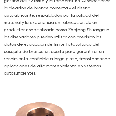
gestión del PV límite y la temperatura. Al seleccionar
del
la aleación de bronce correcta y el diseño
bronce
autolubricante, respaldados por la calidad del
obturado
material y la experiencia en fabricación de un
con
productor especializado como Zhejiang Shuangnuo,
grafito?
los diseñadores pueden utilizar con precisión los
datos de evaluación del límite fotovoltaico del
casquillo de bronce sin aceite para garantizar un
rendimiento confiable a largo plazo, transformando
aplicaciones de alto mantenimiento en sistemas
autosuficientes.