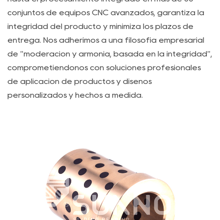
3
conjuntos de equipos CNC avanzados, garantiza la
III.
integridad del producto y minimiza los plazos de
Limitaciones
térmicas
entrega. Nos adherimos a una filosofía empresarial
y
de "moderación y armonía, basada en la integridad",
degradación
comprometiéndonos con soluciones profesionales
del
de aplicación de productos y diseños
material
personalizados y hechos a medida.
3.1
A.
Impacto
de
la
temperatura
del
buje
de