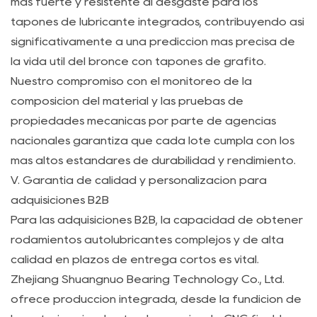
más fuerte y resistente al desgaste para los
se
tapones de lubricante integrados, contribuyendo así
diferencia
significativamente a una predicción más precisa de
el
la vida útil del bronce con tapones de grafito.
impacto
Nuestro compromiso con el monitoreo de la
de
composición del material y las pruebas de
la
propiedades mecánicas por parte de agencias
temperatura
nacionales garantiza que cada lote cumpla con los
del
más altos estándares de durabilidad y rendimiento.
buje
V. Garantía de calidad y personalización para
de
adquisiciones B2B
bronce
Para las adquisiciones B2B, la capacidad de obtener
sin
rodamientos autolubricantes complejos y de alta
aceite
calidad en plazos de entrega cortos es vital.
en
Zhejiang Shuangnuo Bearing Technology Co., Ltd.
la
ofrece producción integrada, desde la fundición de
vida