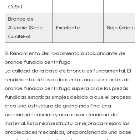
tasas
CuSn)
de
Bronce de
desgaste
de
Aluminio (Serie
Excelente
Bajo (vida úti
los
CuAlNiFe)
bujes
de
B. Rendimiento del rodamiento autolubricante de
bronce
bronce fundido centrífugo
sin
La calidad de la base de bronce es fundamental. El
aceite
rendimiento de los rodamientos autolubricantes de
de
bronce fundido centrífugo supera al de las piezas
alta
fundidas estáticas simples debido a que el proceso
carga?
crea una estructura de grano más fina, una
7.4
porosidad reducida y una mayor densidad del
P4:
material. Esta microestructura mejorada mejora las
¿En
propiedades mecánicas, proporcionando una base
qué