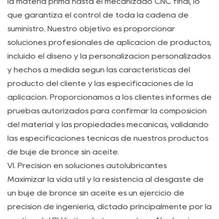
útil
la materia prima hasta el mecanizado CNC final, lo
de
que garantiza el control de toda la cadena de
un
suministro. Nuestro objetivo es proporcionar
rodamiento
soluciones profesionales de aplicación de productos,
lubricado
incluido el diseño y la personalización personalizados
tradicional?
y hechos a medida según las características del
7.5
producto del cliente y las especificaciones de la
P5:
aplicación. Proporcionamos a los clientes informes de
¿Por
pruebas autorizados para confirmar la composición
qué
del material y las propiedades mecánicas, validando
es
las especificaciones técnicas de nuestros productos
inherentemente
de buje de bronce sin aceite.
difícil
VI. Precisión en soluciones autolubricantes
predecir
Maximizar la vida útil y la resistencia al desgaste de
la
un buje de bronce sin aceite es un ejercicio de
vida
precisión de ingeniería, dictado principalmente por la
útil