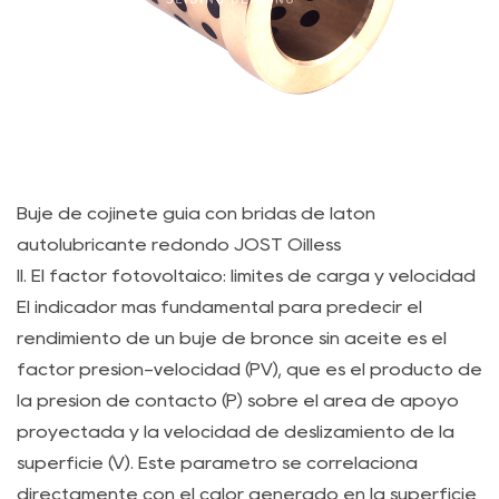
bronce
sin
aceite
en
la
vida
útil
Buje de cojinete guía con bridas de latón
4
autolubricante redondo JOST Oilless
IV.
II. El factor fotovoltaico: límites de carga y velocidad
Análisis
El indicador más fundamental para predecir el
de
rendimiento de un buje de bronce sin aceite es el
la
factor presión-velocidad (PV), que es el producto de
predicción
la presión de contacto (P) sobre el área de apoyo
del
proyectada y la velocidad de deslizamiento de la
desgaste
superficie (V). Este parámetro se correlaciona
y
la
directamente con el calor generado en la superficie