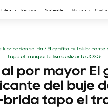
rtaleza
Recursos
Sostenible
Noticias
Contac
lubricación sólida
/
El grafito autolubricante
tapó el transporte liso deslizante JOSG
al por mayor El 
icante del buje 
brida tapó el tra