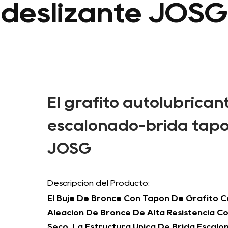
deslizante JOSG
El grafito autolubrican
escalonado-brida tapó e
JOSG
Descripción del Producto:
El Buje De Bronce Con Tapón De Grafito 
Aleación De Bronce De Alta Resistencia C
Seco. La Estructura Única De Brida Escalo