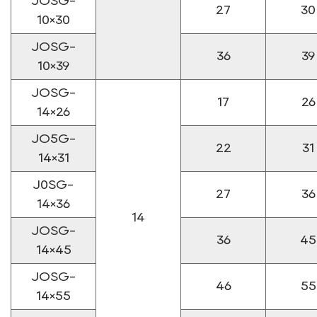
JOSG-
27
30
10×30
JOSG-
36
39
10×39
JOSG-
17
26
14×26
JO5G-
22
31
14×31
J0SG-
27
36
14×36
14
JOSG-
36
45
14×45
JOSG-
46
55
14×55