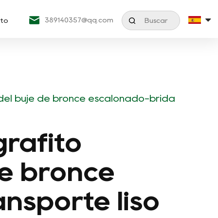
389140357@qq.com
to
 del buje de bronce escalonado-brida
grafito
de bronce
nsporte liso