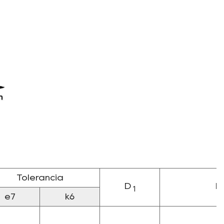
Tolerancia
D
L
1
e7
k6