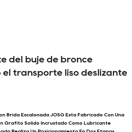
te del buje de bronce
l transporte liso deslizante
Con Brida Escalonada JOSG Está Fabricado Con Una
on Grafito Sólido Incrustado Como Lubricante
nada Realiza Un Posicionamiento En Dos Etapas