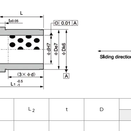
L
t
D
2