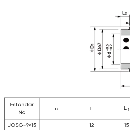
Estándar
L
d
L
1
No
JOSG-9×15
12
15