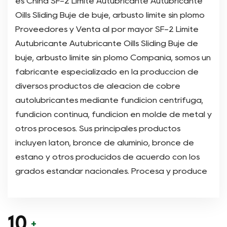
es
China SF-2 Límite Autubricante Autubricante
Oills Sliding Buje de buje, arbusto límite sin plomo
Proveedores
y
Venta al por mayor SF-2 Límite
Autubricante Autubricante Oills Sliding Buje de
buje, arbusto límite sin plomo Compañía
, somos un
fabricante especializado en la producción de
diversos productos de aleación de cobre
autolubricantes mediante fundición centrífuga,
fundición continua, fundición en molde de metal y
otros procesos. Sus principales productos
incluyen latón, bronce de aluminio, bronce de
estaño y otros producidos de acuerdo con los
grados estándar nacionales. Procesa y produce
varios productos de cojinetes autolubricantes
con incrustaciones sólidas sobre esta base. Al
mismo tiempo, utiliza tecnología de sinterización
10
+