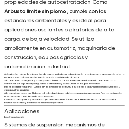
propiedades de autocetratación. Como
Arbusto límite sin plomo
, cumple con los
estándares ambientales y es ideal para
aplicaciones oscilantes o giratorias de alta
carga, de baja velocidad. Se utiliza
ampliamente en automotriz, maquinaria de
construcción, equipos agrícolas y
automatización industrial.
Autubricante y sin mantenimiento
-Los lubricantes sólidos integrados eliminan la necesidad de engrasamiento externo,
reduciendo los costos de mantenimiento en entornos difíciles de alcanzar.
Alta resistencia al desgaste y una larga vida útil
-Hecho de materiales compuestos de alta resistencia con un
coeficiente de bajo fricción, asegurando la durabilidad y la vida útil de los equipos extendidos.
Diseño ecológico y sin plomo
- Cumple con los estándares de ROHS, lo que lo hace seguro para alimentos, médicos y
otras industrias sensibles.
Alta capacidad de carga
-El diseño estructural optimizado admite cargas radiales pesadas y fuerzas de impacto,
adecuadas para maquinaria de servicio pesado.
Operación de bajo ruido y suave
-La capa de lubricación auto-lubricante minimiza la fricción de metal a metal,
reduciendo el ruido y mejorando la estabilidad operativa.
Aplicaciones
Industria automotriz
Sistemas de suspensión, mecanismos de