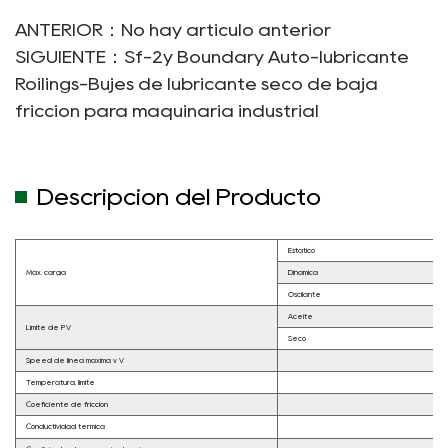
Maquinaria De Minas, Maquinaria De Conservación De
ANTERIOR：No hay artículo anterior
Agua, Locomotora De Vapor, Maquinaria De
SIGUIENTE：Sf-2y Boundary Auto-lubricante
Construcción, Maquinaria Agrícola, Industria De Acero,
Roilings-Bujes de lubricante seco de baja
Etc.
fricción para maquinaria industrial
Descripción del Producto
Estático
Max. carga
Dinámica
Oscilante
Aceite
Límite de PV
Seco
Speed ​​de línea máxima v V
Temperatura. límite
Coeficiente de fricción
Conductividad térmica