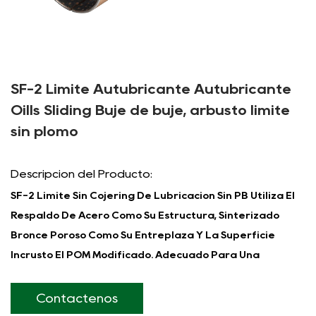
SF-2 Límite Autubricante Autubricante
Oills Sliding Buje de buje, arbusto límite
sin plomo
Descripción del Producto:
SF-2 Límite Sin Cojering De Lubricación Sin PB
Utiliza El
Respaldo De Acero Como Su Estructura, Sinterizado
Bronce Poroso Como Su Entreplaza Y La Superficie
Incrustó El POM Modificado. Adecuado Para Una
Operación Marginalmente Lubricada Y Seca En Las
Condiciones De Grasa De Sangría De Lubricación. Se
Contáctenos
Ha Aplicado Ampliamente A Maquinaria Metalúrgica,