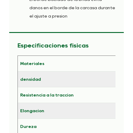
daños en el borde de la carcasa durante
el ajuste a presión
Especificaciones físicas
Materiales
Bron
densidad
8,2 
Resistencia a la tracción
520 
Elongación
15 p
Dureza
130-