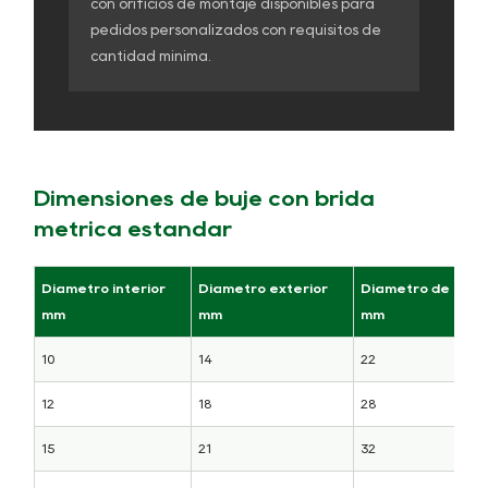
con orificios de montaje disponibles para
pedidos personalizados con requisitos de
cantidad mínima.
Dimensiones de buje con brida
métrica estándar
Diámetro interior
Diámetro exterior
Diámetro de brid
mm
mm
mm
10
14
22
12
18
28
15
21
32