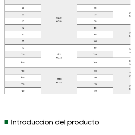
60
75
0.062
63
75
0.043
0.090
65
0.060
80
70
85
0.073
75
90
0.051
80
100
90
110
0.076
0.054
100
0.107
120
0.072
0.088
120
140
0.063
130
150
0.090
0.065
140
160
0.125
0.085
150
170
0.093
0.068
160
180
Introducción del producto