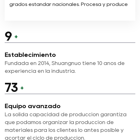
grados estándar nacionales. Procesa y produce
varios productos de cojinetes autolubricantes
con incrustaciones sólidas sobre esta base. Al
mismo tiempo, utiliza tecnología de sinterización
10
+
para producir productos bimetálicos y muchos
otros tipos de productos. Desde su creación
Establecimiento
hace casi 10 años, la empresa se ha centrado en
Fundada en 2014, Shuangnuo tiene 10 años de
la investigación, el desarrollo y la producción de
experiencia en la industria.
varios cojinetes autolubricantes nuevos.
80
+
En el proceso de producción de productos,
nuestra empresa siempre ha insistido en la
Equipo avanzado
producción de fundición independiente de
La sólida capacidad de producción garantiza
materias primas para garantizar la calidad de los
que podamos organizar la producción de
productos desde la fuente; durante el proceso
materiales para los clientes lo antes posible y
de fundición, se monitorea todo el proceso y el
acortar el ciclo de producción.