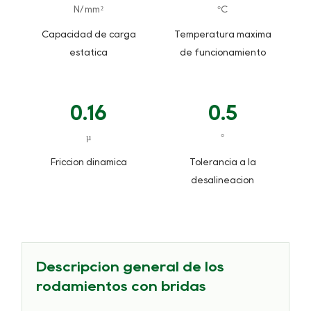
N/mm²
°C
Capacidad de carga
Temperatura máxima
estática
de funcionamiento
0.16
0.5
µ
°
Fricción dinámica
Tolerancia a la
desalineación
Descripción general de los
rodamientos con bridas