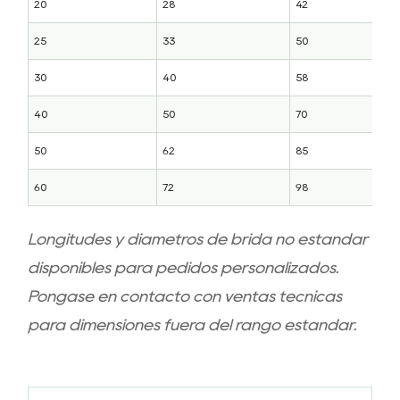
20
28
42
25
33
50
30
40
58
40
50
70
50
62
85
60
72
98
Longitudes y diámetros de brida no estándar
disponibles para pedidos personalizados.
Póngase en contacto con ventas técnicas
para dimensiones fuera del rango estándar.