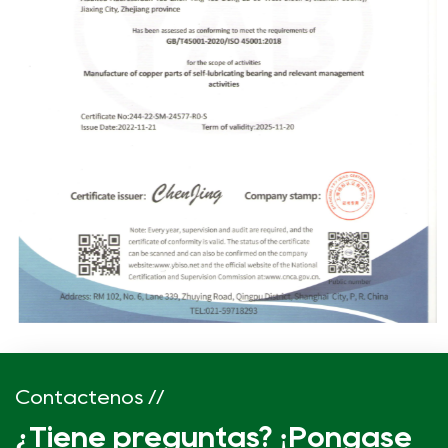
Contáctenos //
¿Tiene preguntas? ¡Póngase